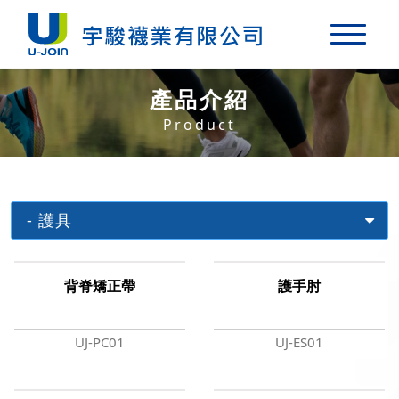
產品介紹
中文
English
Product
關於我們
產品介紹
背脊矯正帶
護手肘
原料介紹
UJ-PC01
UJ-ES01
最新消息